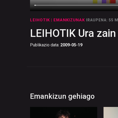
LEIHOTIK
| EMANKIZUNAK
IRAUPENA: 55 
LEIHOTIK Ura zain
Publikazio data:
2009-05-19
Emankizun gehiago