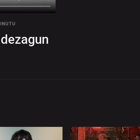
MINUTU
 dezagun