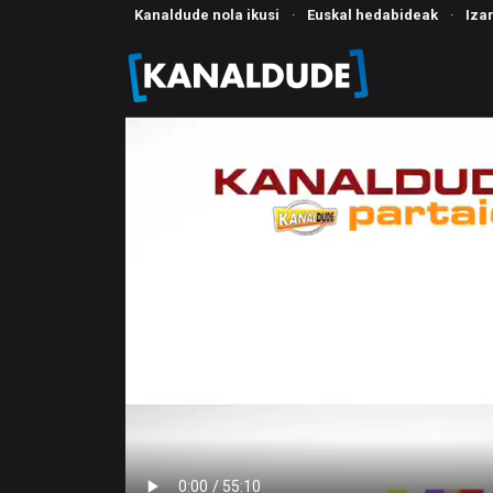
Kanaldude nola ikusi
·
Euskal hedabideak
·
Iza