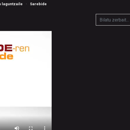
n laguntzaile
·
Sarebide