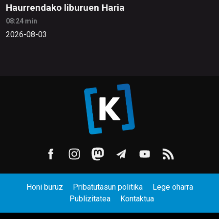
Haurrendako liburuen Haria
08:24 min
2026-08-03
Honi buruz
Pribatutasun politika
Lege oharra
Publizitatea
Kontaktua