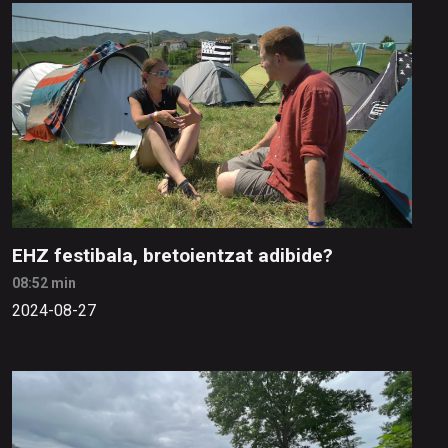
EHZ festibala, bretoientzat adibide?
08:52 min
2024-08-27