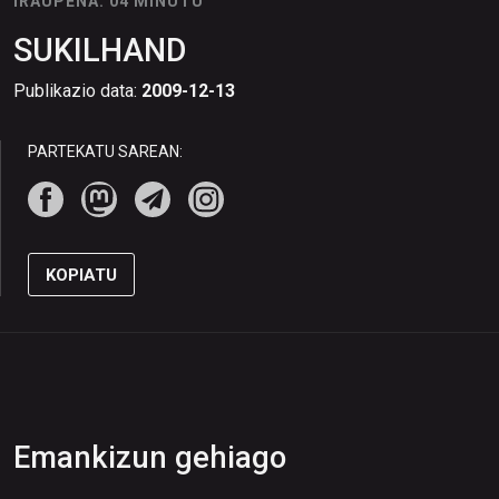
IRAUPENA: 04 MINUTU
SUKILHAND
Publikazio data:
2009-12-13
PARTEKATU SAREAN:
KOPIATU
Emankizun gehiago