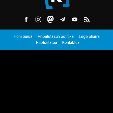
Honi buruz
Pribatutasun politika
Lege oharra
Publizitatea
Kontaktua