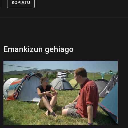
KOPIATU
Emankizun gehiago