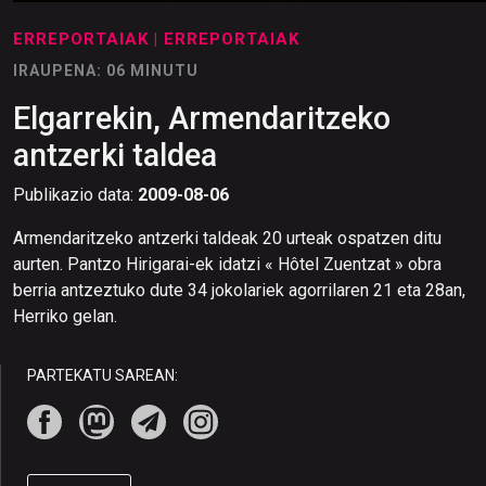
ERREPORTAIAK
| ERREPORTAIAK
IRAUPENA: 06 MINUTU
Elgarrekin, Armendaritzeko
antzerki taldea
Publikazio data:
2009-08-06
Armendaritzeko antzerki taldeak 20 urteak ospatzen ditu
aurten. Pantzo Hirigarai-ek idatzi « Hôtel Zuentzat » obra
berria antzeztuko dute 34 jokolariek agorrilaren 21 eta 28an,
Herriko gelan.
PARTEKATU SAREAN: