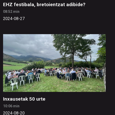
EHZ festibala, bretoientzat adibide?
08:52 min
2024-08-27
Inxausetak 50 urte
10:06 min
2024-08-20