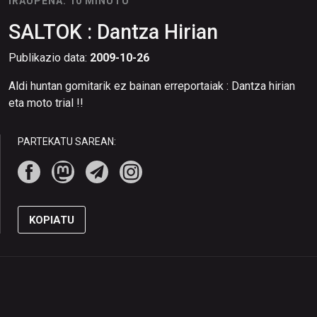
IRAUPENA: 10 MINUTU
SALTOK : Dantza Hirian
Publikazio data:
2009-10-26
Aldi huntan gomitarik ez bainan erreportaiak : Dantza hirian
eta moto trial !!
PARTEKATU SAREAN:
KOPIATU