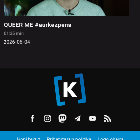
QUEER ME #aurkezpena
01:35 min
2026-06-04
Honi buruz
Pribatutasun politika
Lege oharra