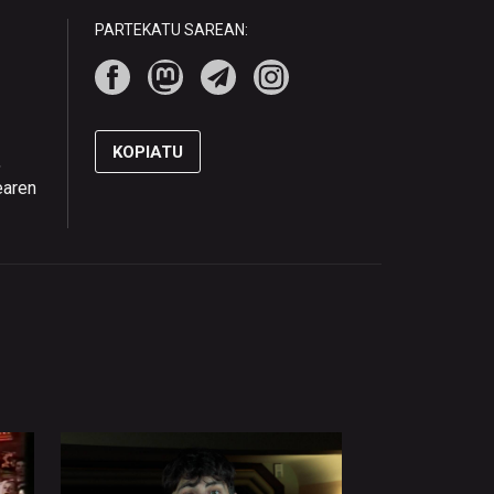
PARTEKATU SAREAN:
KOPIATU
,
earen