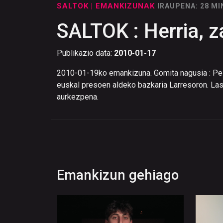
SALTOK
| EMANKIZUNAK
IRAUPENA: 28 M
SALTOK : Herria, z
Publikazio data:
2010-01-17
2010-01-19ko emankizuna. Gomita nagusia : Peio Jo
euskal presoen aldeko bazkaria Larresoron. Laste
aurkezpena.
Emankizun gehiago