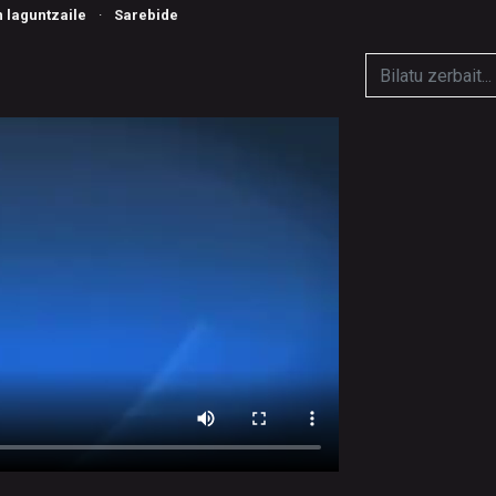
n laguntzaile
·
Sarebide