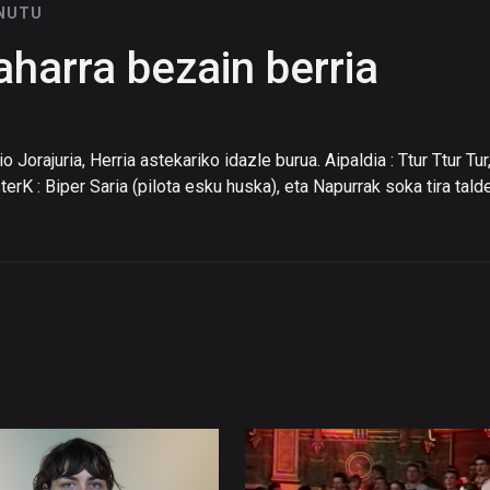
INUTU
aharra bezain berria
rajuria, Herria astekariko idazle burua. Aipaldia : Ttur Ttur Tur
rK : Biper Saria (pilota esku huska), eta Napurrak soka tira tald