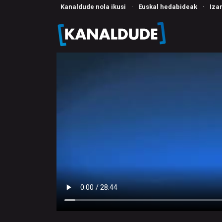
Kanaldude nola ikusi
·
Euskal hedabideak
·
Iza