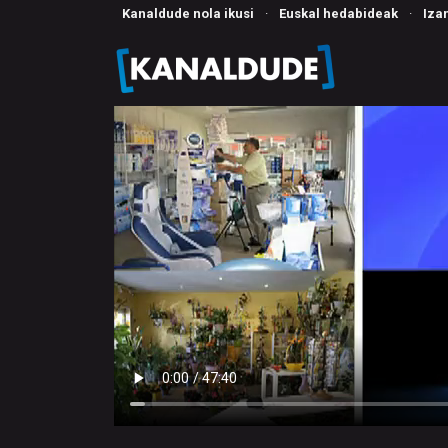
Kanaldude nola ikusi
·
Euskal hedabideak
·
Iza