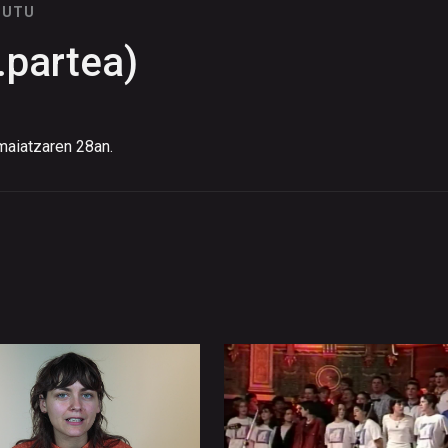
NUTU
.partea)
maiatzaren 28an.