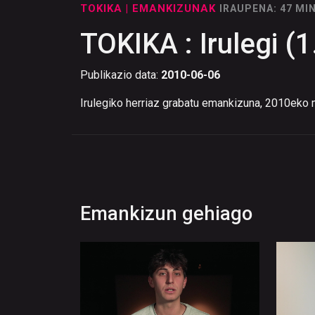
TOKIKA
| EMANKIZUNAK
IRAUPENA: 47 MI
TOKIKA : Irulegi (1
Publikazio data:
2010-06-06
Irulegiko herriaz grabatu emankizuna, 2010eko 
Emankizun gehiago