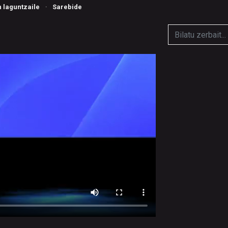
n laguntzaile
·
Sarebide