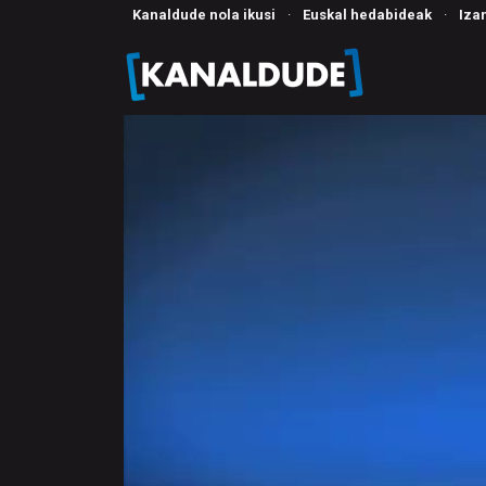
Kanaldude nola ikusi
·
Euskal hedabideak
·
Iza