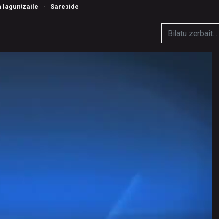
n laguntzaile
·
Sarebide