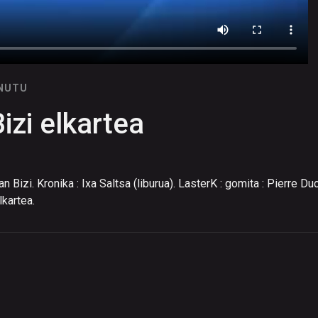
INUTU
izi elkartea
n Bizi. Kronika : Ixa Saltsa (liburua). LasterK : gomita : Pierre D
lkartea.