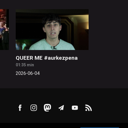
QUEER ME #aurkezpena
01:35 min
2026-06-04