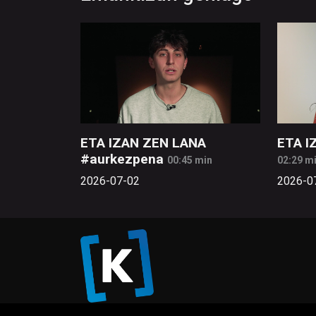
ETA IZAN ZEN LANA
ETA I
#aurkezpena
00:45 min
02:29 m
2026-07-02
2026-0