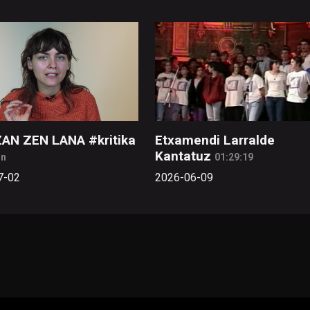
ZAN ZEN LANA #kritika
Etxamendi Larralde
Kantatuz
in
01:29:19
7-02
2026-06-09