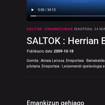
SALTOK
| EMANKIZUNAK
IRAUPENA: 34 M
SALTOK : Herrian B
Publikazio data:
2009-10-18
Gomita : Amaia Lerissa. Erreportaia : Barnekaldea
pilotaria. Erreportaia : Leizemendi speleologia e
Emankizun gehiago