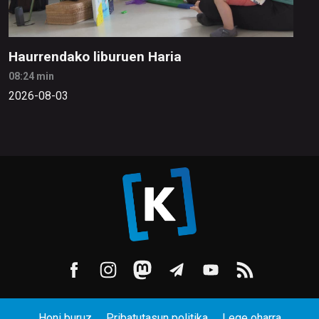
Haurrendako liburuen Haria
08:24 min
2026-08-03
Honi buruz
Pribatutasun politika
Lege oharra