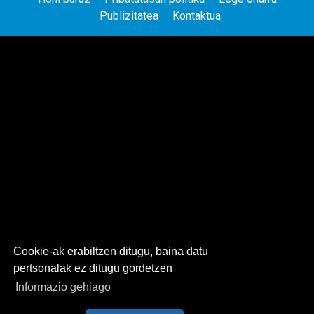
Publizitatea
Kontaktua
Cookie-ak erabiltzen ditugu, baina datu
pertsonalak ez ditugu gordetzen
Informazio gehiago