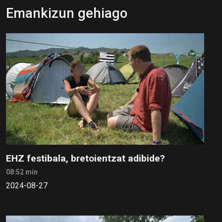
Emankizun gehiago
EHZ festibala, bretoientzat adibide?
08:52 min
2024-08-27