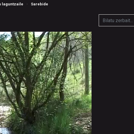
n laguntzaile
·
Sarebide