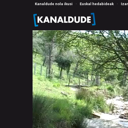
Kanaldude nola ikusi
·
Euskal hedabideak
·
Iza