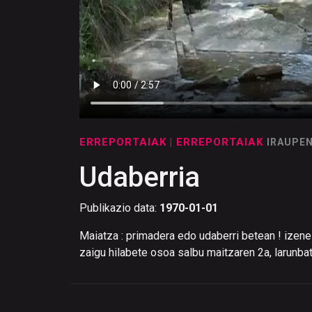
ERREPORTAIAK
| ERREPORTAIAK
IRAUPEN
Udaberria
Publikazio data:
1970-01-01
Maiatza : primadera edo udaberri betean ! izenez
zaigu hilabete osoa salbu maitzaren 2a, larunbata 