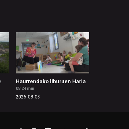
Haurrendako liburuen Haria
6
08:24 min
2026-08-03