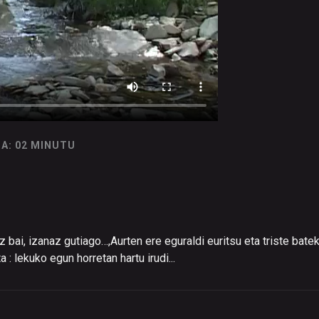
A: 02 MINUTU
 bai, izanaz gutiago…,Aurten ere eguraldi euritsu eta triste batek
: lekuko egun horretan hartu irudi...