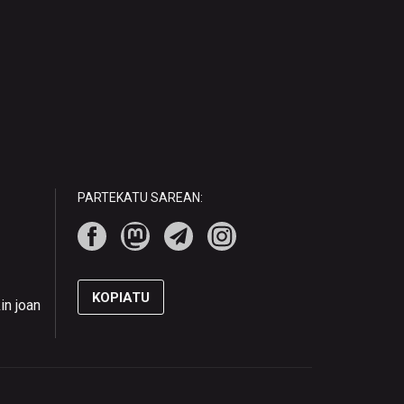
PARTEKATU SAREAN:
KOPIATU
in joan