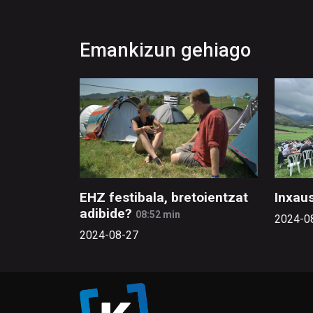
Emankizun gehiago
EHZ festibala, bretoientzat
Inxaus
adibide?
08:52 min
2024-0
2024-08-27