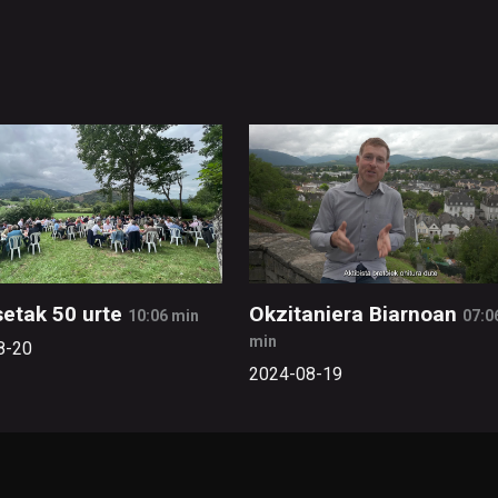
etak 50 urte
Okzitaniera Biarnoan
10:06 min
07:0
min
8-20
2024-08-19