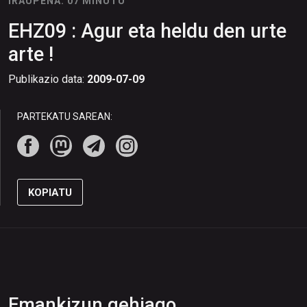
IRAUPENA: 07 MINUTU
EHZ09 : Agur eta heldu den urte
arte !
Publikazio data:
2009-07-09
PARTEKATU SAREAN:
KOPIATU
Emankizun gehiago