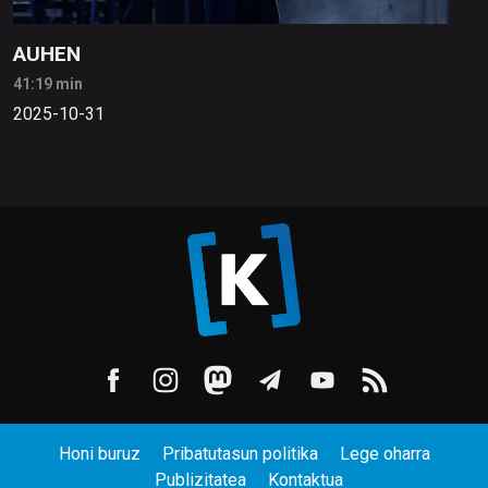
AUHEN
41:19 min
2025-10-31
Honi buruz
Pribatutasun politika
Lege oharra
Publizitatea
Kontaktua