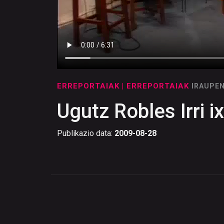
ERREPORTAIAK
| ERREPORTAIAK
IRAUPEN
Ugutz Robles Irri i
Publikazio data:
2009-08-28