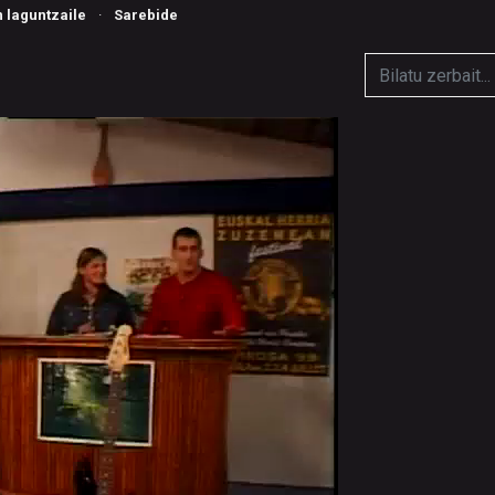
n laguntzaile
·
Sarebide