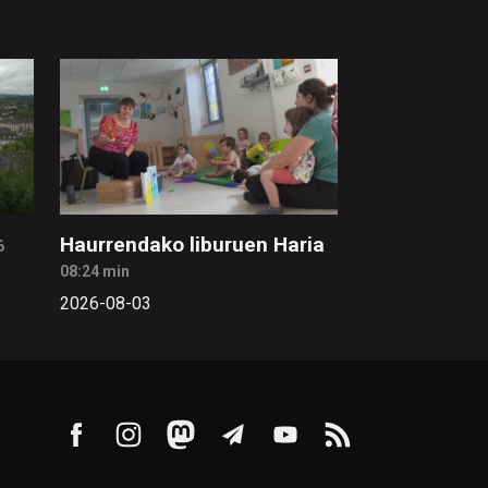
Haurrendako liburuen Haria
6
08:24 min
2026-08-03