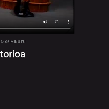
A: 06 MINUTU
xtorioa