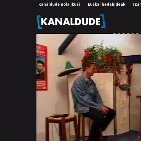
Kanaldude nola ikusi
·
Euskal hedabideak
·
Iza