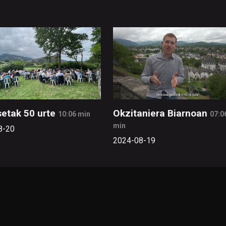
etak 50 urte
Okzitaniera Biarnoan
10:06 min
07:0
min
8-20
2024-08-19