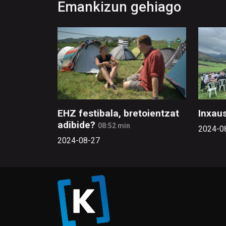
Emankizun gehiago
EHZ festibala, bretoientzat
Inxaus
adibide?
08:52 min
2024-0
2024-08-27