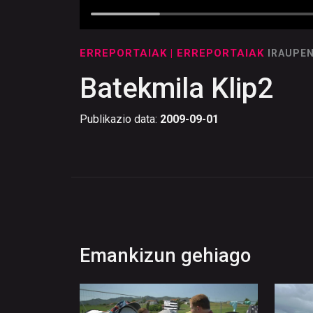
ERREPORTAIAK
| ERREPORTAIAK
IRAUPEN
Batekmila Klip2
Publikazio data:
2009-09-01
Emankizun gehiago