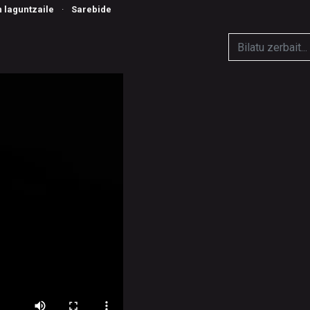
n laguntzaile
·
Sarebide