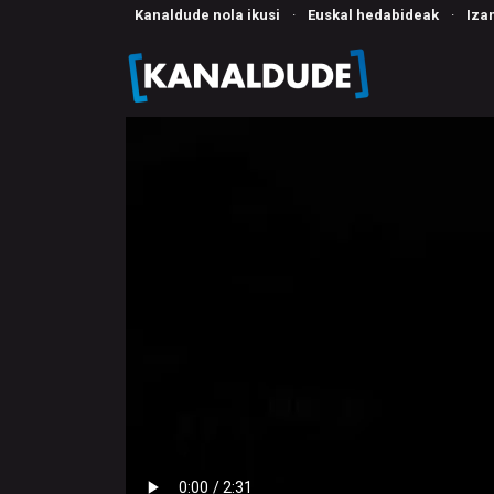
Kanaldude nola ikusi
·
Euskal hedabideak
·
Iza