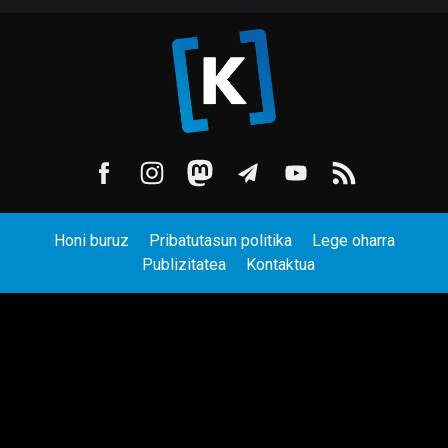
Honi buruz
Pribatutasun politika
Lege oharra
Publizitatea
Kontaktua