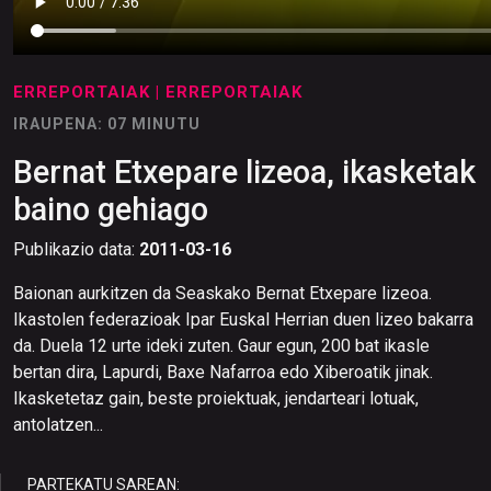
ERREPORTAIAK
| ERREPORTAIAK
IRAUPENA: 07 MINUTU
Bernat Etxepare lizeoa, ikasketak
baino gehiago
Publikazio data:
2011-03-16
Baionan aurkitzen da Seaskako Bernat Etxepare lizeoa.
Ikastolen federazioak Ipar Euskal Herrian duen lizeo bakarra
da. Duela 12 urte ideki zuten. Gaur egun, 200 bat ikasle
bertan dira, Lapurdi, Baxe Nafarroa edo Xiberoatik jinak.
Ikasketetaz gain, beste proiektuak, jendarteari lotuak,
antolatzen...
PARTEKATU SAREAN: