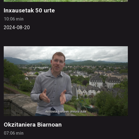
Inxausetak 50 urte
10:06 min
2024-08-20
Okzitaniera Biarnoan
07:06 min