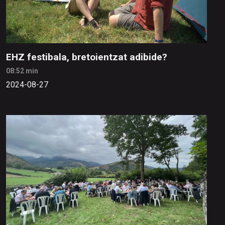
EHZ festibala, bretoientzat adibide?
08:52 min
2024-08-27