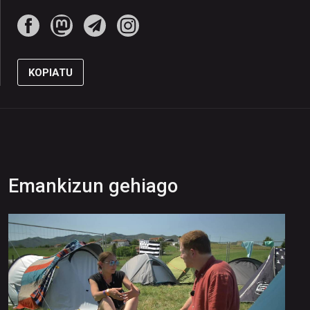
KOPIATU
Emankizun gehiago