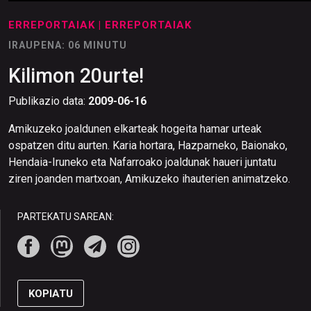
ERREPORTAIAK
| ERREPORTAIAK
IRAUPENA: 06 MINUTU
Kilimon 20urte!
Publikazio data:
2009-06-16
Amikuzeko joaldunen elkarteak hogeita hamar urteak
ospatzen ditu aurten. Karia hortara, Hazparneko, Baionako,
Hendaia-Iruneko eta Nafarroako joaldunak haueri juntatu
ziren joanden martxoan, Amikuzeko ihauterien animatzeko.
PARTEKATU SAREAN:
KOPIATU