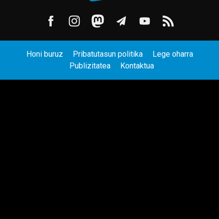
Honi buruz
Pribatutasun politika
Lege oharra
Publizitatea
Kontaktua