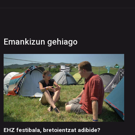
Emankizun gehiago
EHZ festibala, bretoientzat adibide?