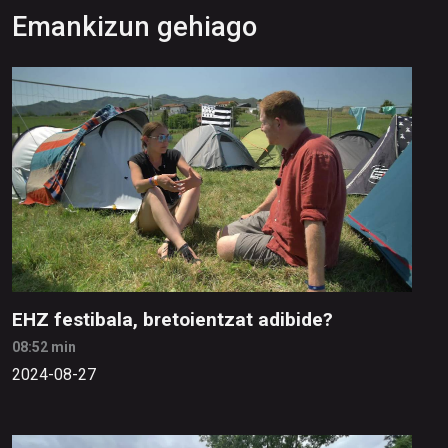
Emankizun gehiago
EHZ festibala, bretoientzat adibide?
08:52 min
2024-08-27