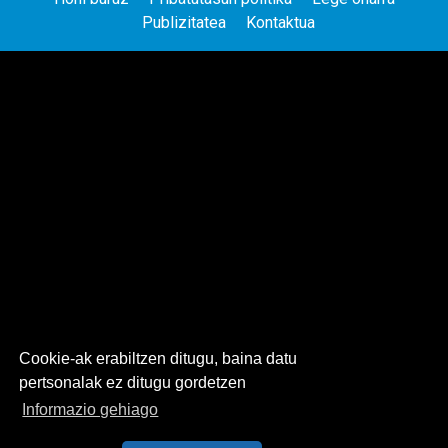
Publizitatea
Kontaktua
Cookie-ak erabiltzen ditugu, baina datu
pertsonalak ez ditugu gordetzen
Informazio gehiago