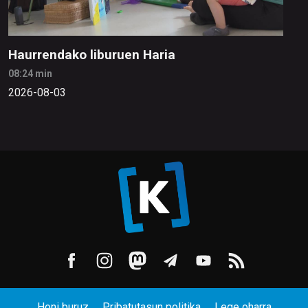
Haurrendako liburuen Haria
08:24 min
2026-08-03
Honi buruz
Pribatutasun politika
Lege oharra