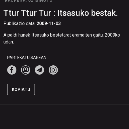
IRAUPENA: 02 MINUTU
Ttur Ttur Tur : Itsasuko bestak.
Publikazio data:
2009-11-03
Aipaldi hunek Itsasuko bestetarat eramaiten gaitu, 2009ko
udan.
PARTEKATU SAREAN:
KOPIATU