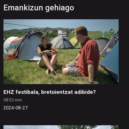
Emankizun gehiago
EHZ festibala, bretoientzat adibide?
08:52 min
2024-08-27