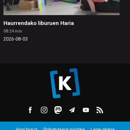
Haurrendako liburuen Haria
08:24 min
2026-08-03
Honi buruz
Pribatutasun politika
Lege oharra