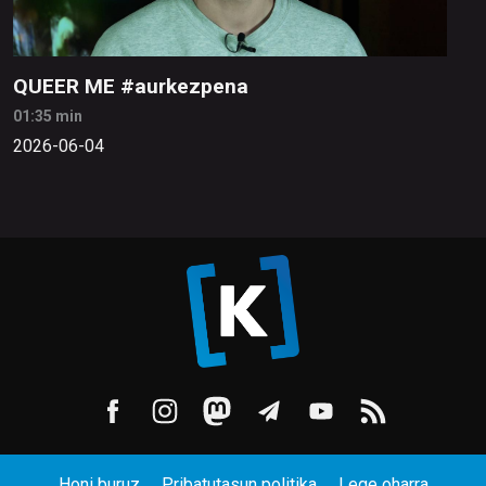
QUEER ME #aurkezpena
01:35 min
2026-06-04
Honi buruz
Pribatutasun politika
Lege oharra