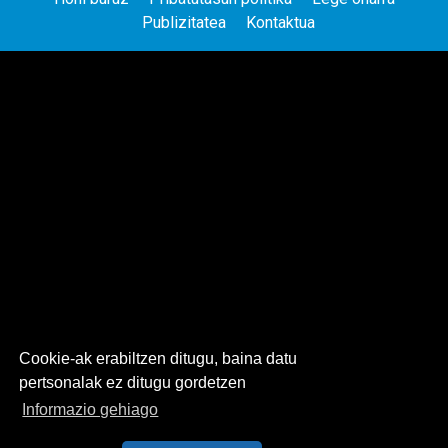
Publizitatea
Kontaktua
Cookie-ak erabiltzen ditugu, baina datu
pertsonalak ez ditugu gordetzen
Informazio gehiago