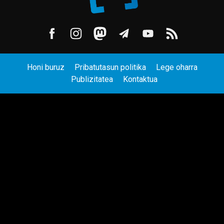
Honi buruz
Pribatutasun politika
Lege oharra
Publizitatea
Kontaktua