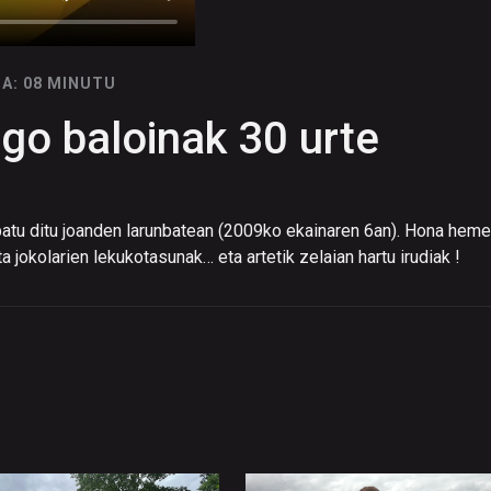
A: 08 MINUTU
o baloinak 30 urte
atu ditu joanden larunbatean (2009ko ekainaren 6an). Hona hem
a jokolarien lekukotasunak… eta artetik zelaian hartu irudiak !