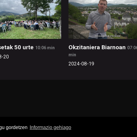
etak 50 urte
Okzitaniera Biarnoan
10:06 min
07:0
min
8-20
2024-08-19
ugu gordetzen
Informazio gehiago
buruz
Pribatutasun politika
Lege oharra
Publizitatea
Ko