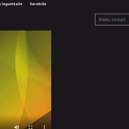
n laguntzaile
·
Sarebide