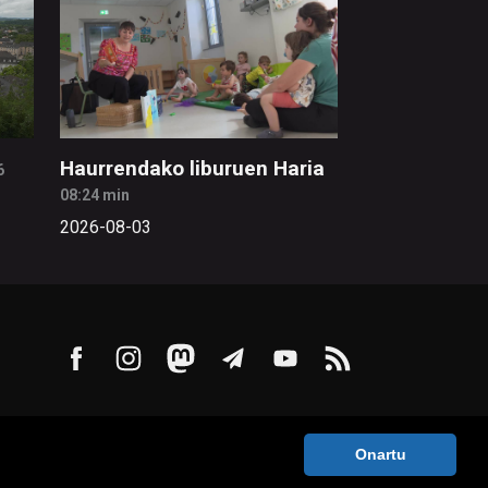
Haurrendako liburuen Haria
6
08:24 min
2026-08-03
Onartu
ntaktua