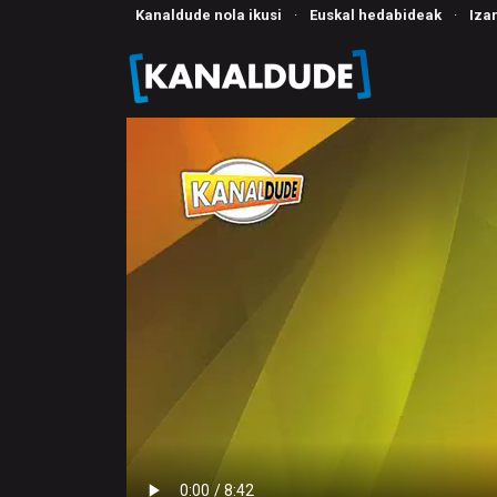
Kanaldude nola ikusi
·
Euskal hedabideak
·
Iza