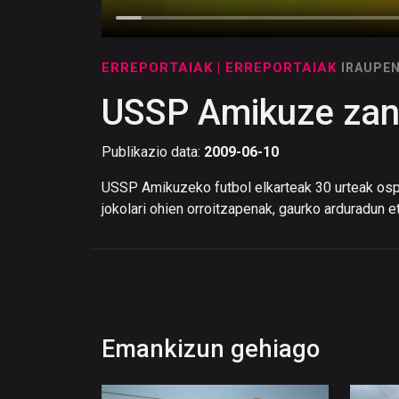
ERREPORTAIAK
| ERREPORTAIAK
IRAUPEN
USSP Amikuze zang
Publikazio data:
2009-06-10
USSP Amikuzeko futbol elkarteak 30 urteak osp
jokolari ohien orroitzapenak, gaurko arduradun et
Emankizun gehiago