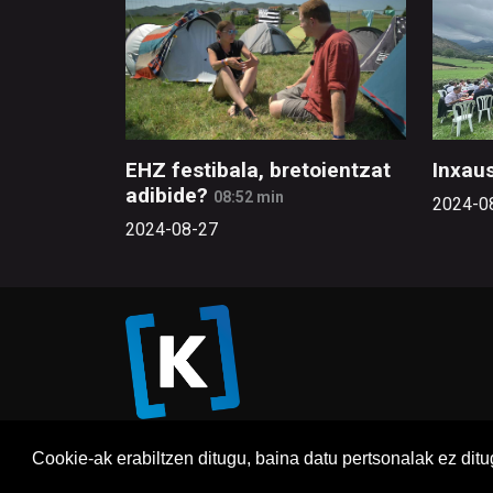
EHZ festibala, bretoientzat
Inxaus
adibide?
08:52 min
2024-0
2024-08-27
Cookie-ak erabiltzen ditugu, baina datu pertsonalak ez dit
Honi 