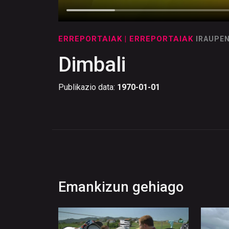
ERREPORTAIAK
| ERREPORTAIAK
IRAUPEN
Dimbali
Publikazio data:
1970-01-01
Emankizun gehiago