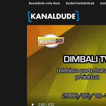
Kanaldude nola ikusi
·
Euskal hedabideak
·
Iza