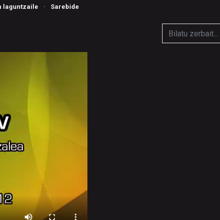
n laguntzaile
·
Sarebide