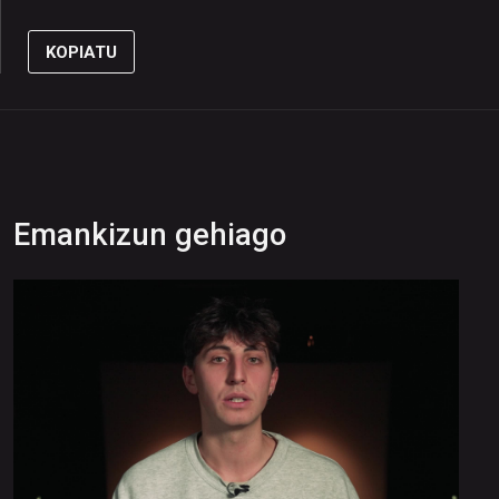
KOPIATU
Emankizun gehiago