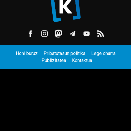
Honi buruz
Pribatutasun politika
Lege oharra
Publizitatea
Kontaktua