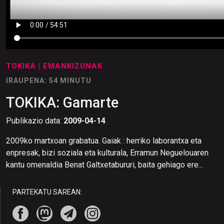
TOKIKA
| EMANKIZUNAK
IRAUPENA: 54 MINUTU
TOKIKA: Gamarte
Publikazio data:
2009-04-14
2009ko martxoan grabatua. Gaiak : herriko laborantxa eta
enpresak, bizi soziala eta kulturala, Erramun Neguelouaren
kantu omenaldia Benat Galtxetabururi, baita gehiago ere...
PARTEKATU SAREAN: