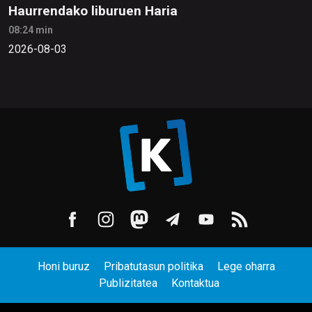
Haurrendako liburuen Haria
08:24 min
2026-08-03
Honi buruz
Pribatutasun politika
Lege oharra
Publizitatea
Kontaktua