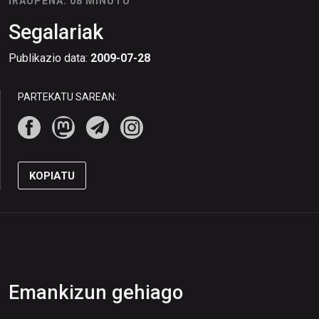
IRAUPENA: 08 MINUTU
Segalariak
Publikazio data:
2009-07-28
PARTEKATU SAREAN:
KOPIATU
Emankizun gehiago