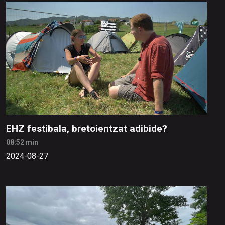
EHZ festibala, bretoientzat adibide?
08:52 min
2024-08-27