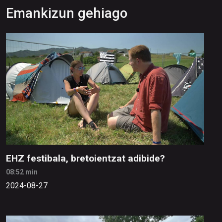
Emankizun gehiago
EHZ festibala, bretoientzat adibide?
08:52 min
2024-08-27