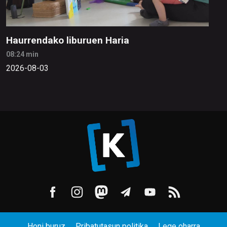
Haurrendako liburuen Haria
08:24 min
2026-08-03
Honi buruz
Pribatutasun politika
Lege oharra