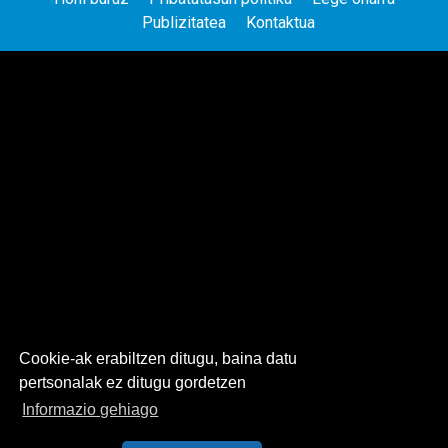
Publizitatea
Kontaktua
Cookie-ak erabiltzen ditugu, baina datu
pertsonalak ez ditugu gordetzen
Informazio gehiago