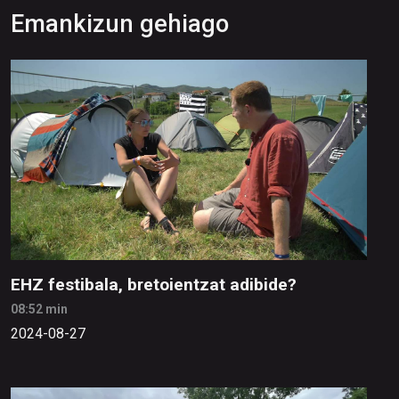
Emankizun gehiago
EHZ festibala, bretoientzat adibide?
08:52 min
2024-08-27