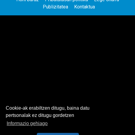
Publizitatea
Kontaktua
Cookie-ak erabiltzen ditugu, baina datu
pertsonalak ez ditugu gordetzen
Informazio gehiago