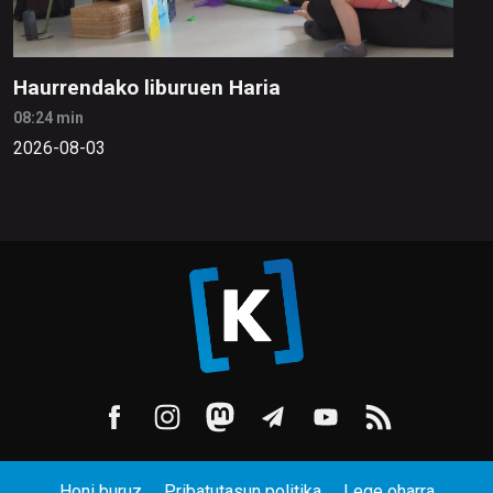
Haurrendako liburuen Haria
08:24 min
2026-08-03
Honi buruz
Pribatutasun politika
Lege oharra