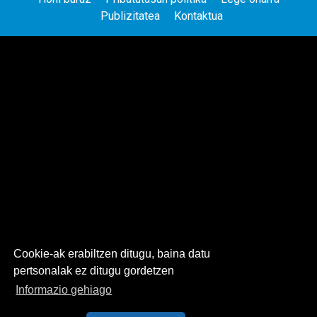
Publizitatea
Kontaktua
Cookie-ak erabiltzen ditugu, baina datu
pertsonalak ez ditugu gordetzen
Informazio gehiago