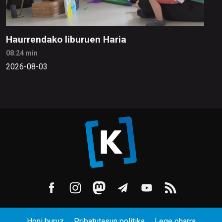
Haurrendako liburuen Haria
08:24 min
2026-08-03
Honi buruz
Pribatutasun politika
Lege oharra