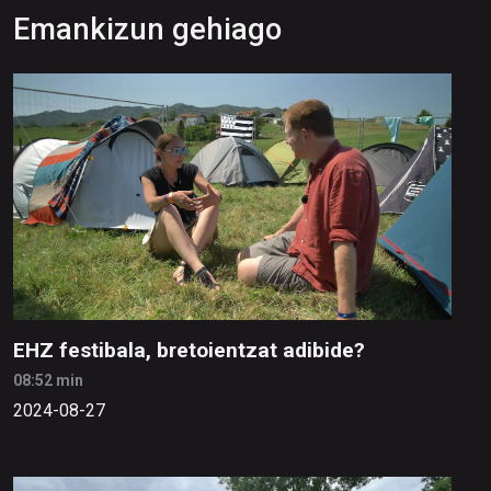
Emankizun gehiago
EHZ festibala, bretoientzat adibide?
08:52 min
2024-08-27