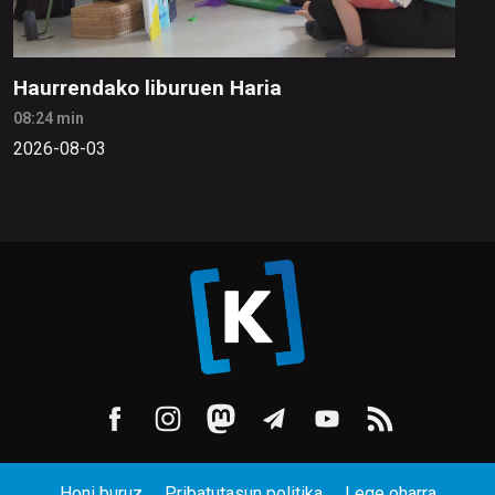
Haurrendako liburuen Haria
08:24 min
2026-08-03
Honi buruz
Pribatutasun politika
Lege oharra