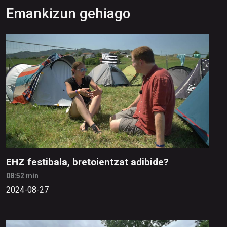
Emankizun gehiago
EHZ festibala, bretoientzat adibide?
08:52 min
2024-08-27