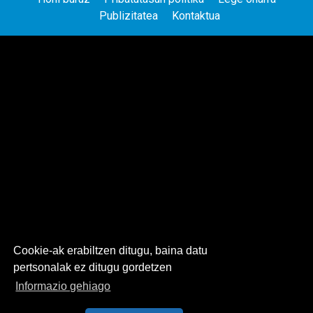
Publizitatea
Kontaktua
Cookie-ak erabiltzen ditugu, baina datu
pertsonalak ez ditugu gordetzen
Informazio gehiago