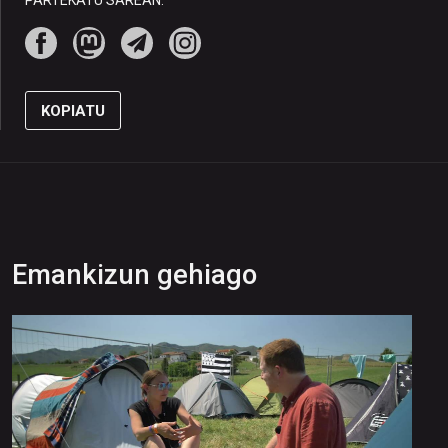
PARTEKATU SAREAN:
KOPIATU
Emankizun gehiago