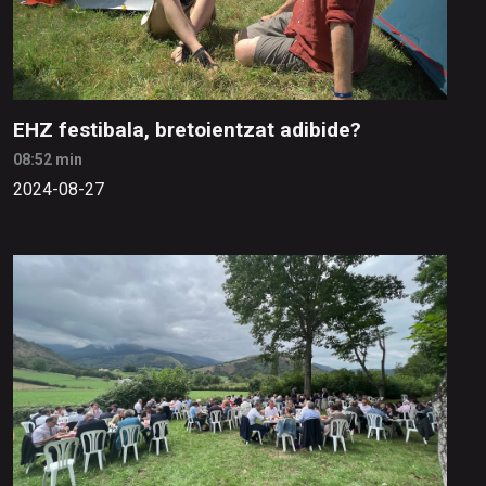
EHZ festibala, bretoientzat adibide?
08:52 min
2024-08-27