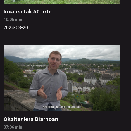
Inxausetak 50 urte
10:06 min
2024-08-20
Okzitaniera Biarnoan
07:06 min