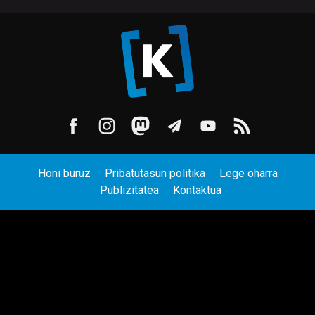
Honi buruz
Pribatutasun politika
Lege oharra
Publizitatea
Kontaktua