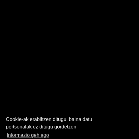
Cookie-ak erabiltzen ditugu, baina datu
pertsonalak ez ditugu gordetzen
Informazio gehiago