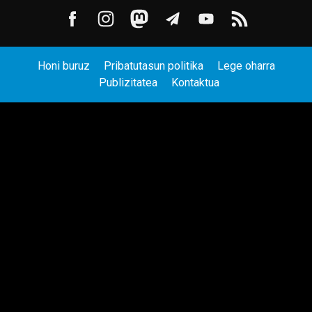
Honi buruz
Pribatutasun politika
Lege oharra
Publizitatea
Kontaktua