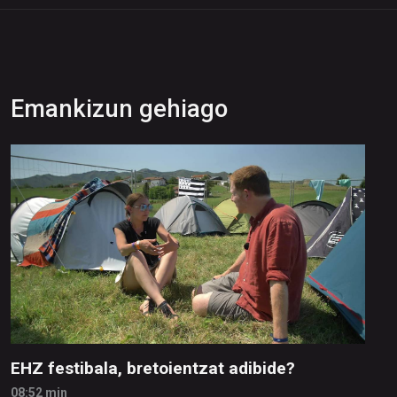
Emankizun gehiago
EHZ festibala, bretoientzat adibide?
08:52 min