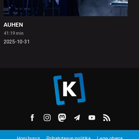
AUHEN
41:19 min
2025-10-31
Honi buruz
Pribatutasun politika
Lege oharra