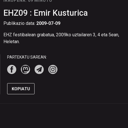
IRAUPENA: 09 MINUTU
EHZ09 : Emir Kusturica
Publikazio data:
2009-07-09
EHZ festibalean grabatua, 2009ko uztailaren 3, 4 eta 5ean,
Heletan.
PARTEKATU SAREAN:
KOPIATU