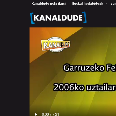
Kanaldude nola ikusi
·
Euskal hedabideak
·
Iza