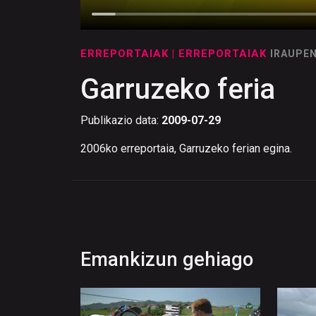
ERREPORTAIAK
| ERREPORTAIAK
IRAUPEN
Garruzeko feria
Publikazio data:
2009-07-29
2006ko erreportaia, Garruzeko ferian egina.
Emankizun gehiago