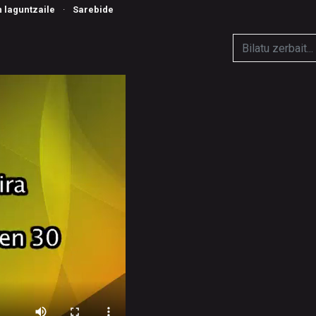
n laguntzaile
·
Sarebide