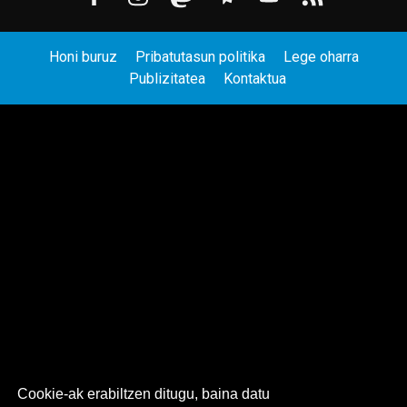
Honi buruz
Pribatutasun politika
Lege oharra
Publizitatea
Kontaktua
Cookie-ak erabiltzen ditugu, baina datu