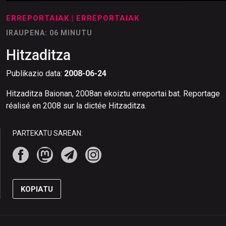
ERREPORTAIAK
| ERREPORTAIAK
IRAUPENA: 06 MINUTU
Hitzaditza
Publikazio data:
2008-06-24
Hitzaditza Baionan, 2008an ekoiztu erreportai bat. Reportage
réalisé en 2008 sur la dictée Hitzaditza.
PARTEKATU SAREAN:
KOPIATU