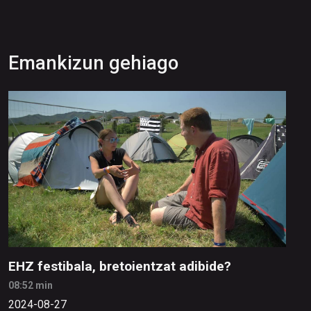
Emankizun gehiago
EHZ festibala, bretoientzat adibide?
08:52 min
2024-08-27