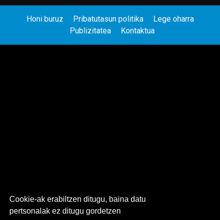
Honi buruz
Pribatutasun politika
Lege oharra
Publizitatea
Kontaktua
Cookie-ak erabiltzen ditugu, baina datu
pertsonalak ez ditugu gordetzen