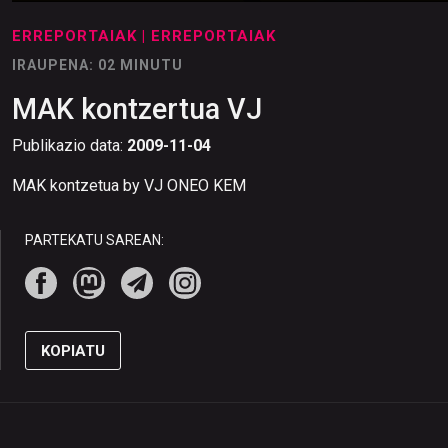
ERREPORTAIAK
| ERREPORTAIAK
IRAUPENA: 02 MINUTU
MAK kontzertua VJ
Publikazio data:
2009-11-04
MAK kontzetua by VJ ONEO KEM
PARTEKATU SAREAN:
KOPIATU