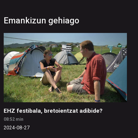
Emankizun gehiago
EHZ festibala, bretoientzat adibide?
08:52 min
2024-08-27