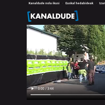
Kanaldude nola ikusi
·
Euskal hedabideak
·
Iza