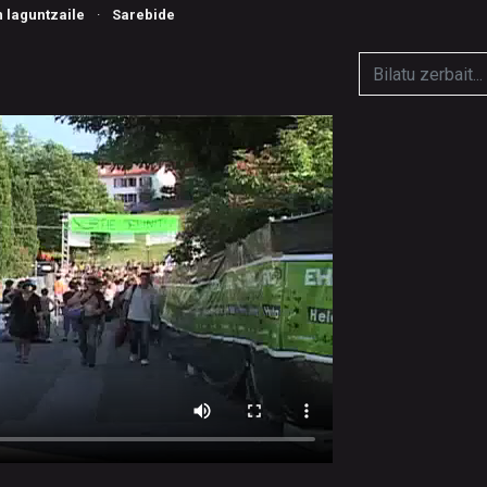
n laguntzaile
·
Sarebide