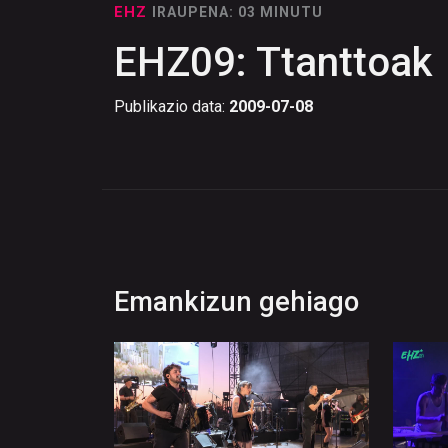
EHZ
IRAUPENA: 03 MINUTU
EHZ09: Ttanttoak
Publikazio data:
2009-07-08
Emankizun gehiago