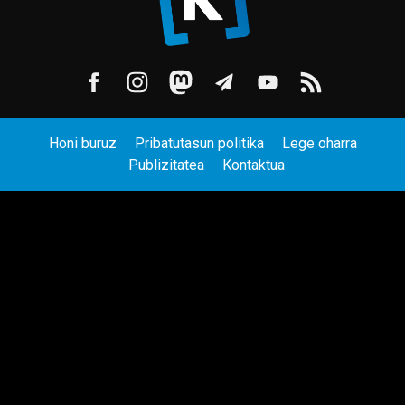
Honi buruz
Pribatutasun politika
Lege oharra
Publizitatea
Kontaktua