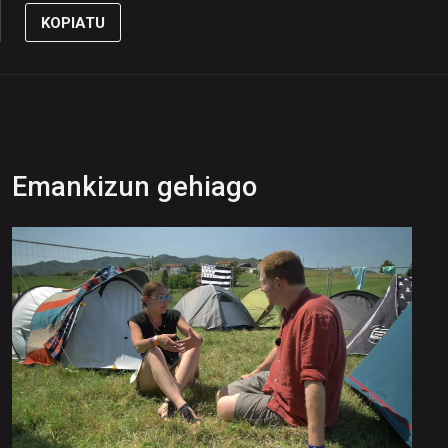
KOPIATU
Emankizun gehiago