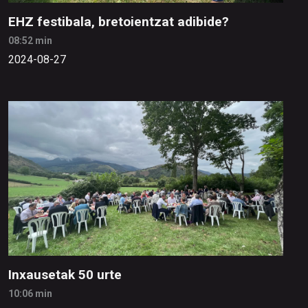
EHZ festibala, bretoientzat adibide?
08:52 min
2024-08-27
Inxausetak 50 urte
10:06 min