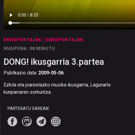
ERREPORTAIAK
| ERREPORTAIAK
IRAUPENA: 08 MINUTU
DONG! ikusgarria 3.partea
Publikazio data:
2009-05-06
Ezkila eta joareetazko musika ikusgarria, Lagunarte
kunpaniaren sorkuntza.
PARTEKATU SAREAN: