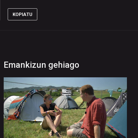
KOPIATU
Emankizun gehiago