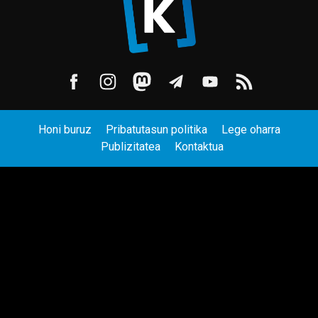
Honi buruz
Pribatutasun politika
Lege oharra
Publizitatea
Kontaktua