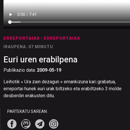
ERREPORTAIAK
| ERREPORTAIAK
IRAUPENA: 07 MINUTU
Euri uren erabilpena
Publikazio data:
2009-05-19
Leihotik « Ura zain dezagun » emankizuna kari grabatua,
erreportai hunek euri urak biltzeko eta erabiltzeko 3 molde
desberdin erakusten ditu.
PARTEKATU SAREAN: