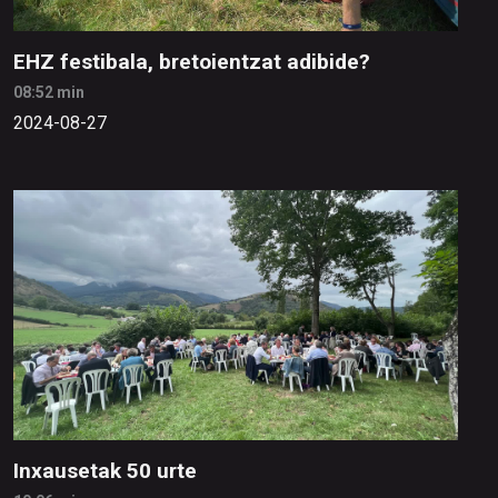
EHZ festibala, bretoientzat adibide?
08:52 min
2024-08-27
Inxausetak 50 urte