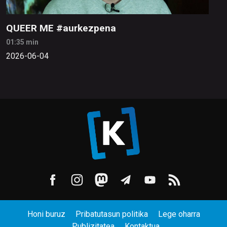
QUEER ME #aurkezpena
01:35 min
2026-06-04
Honi buruz
Pribatutasun politika
Lege oharra
Publizitatea
Kontaktua