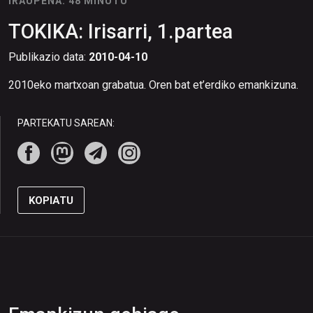
IRAUPENA: 48 MINUTU
TOKIKA: Irisarri, 1.partea
Publikazio data:
2010-04-10
2010eko martxoan grabatua. Oren bat et’erdiko emankizuna.
PARTEKATU SAREAN:
KOPIATU