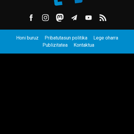
Honi buruz
Pribatutasun politika
Lege oharra
Publizitatea
Kontaktua