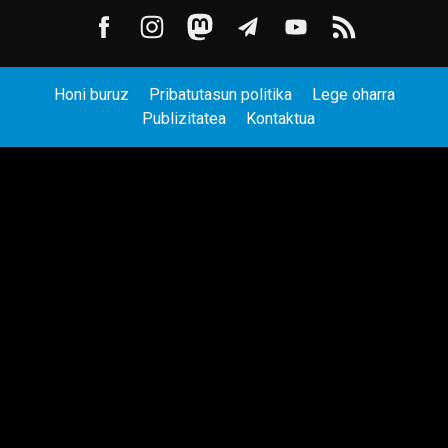
Honi buruz
Pribatutasun politika
Lege oharra
Publizitatea
Kontaktua