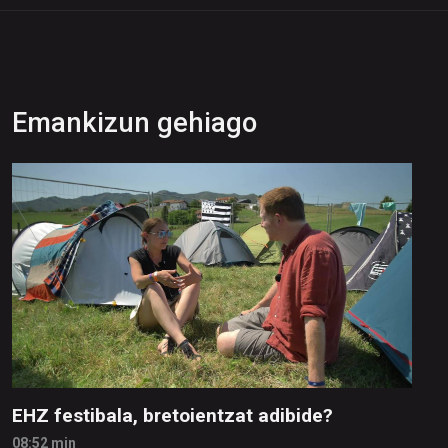
Emankizun gehiago
EHZ festibala, bretoientzat adibide?
08:52 min