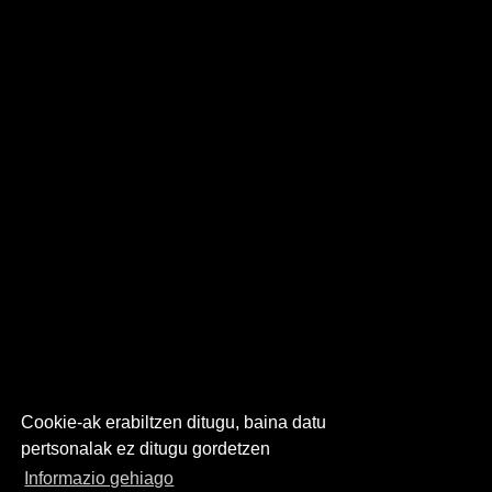
Cookie-ak erabiltzen ditugu, baina datu
pertsonalak ez ditugu gordetzen
Informazio gehiago