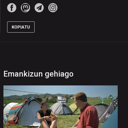
KOPIATU
Emankizun gehiago