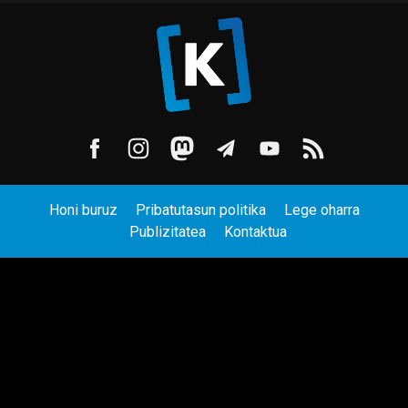
Honi buruz
Pribatutasun politika
Lege oharra
Publizitatea
Kontaktua