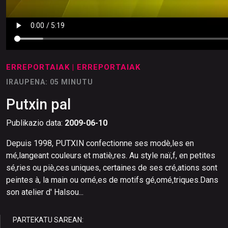
ERREPORTAIAK
| ERREPORTAIAK
IRAUPENA: 05 MINUTU
Putxin pal
Publikazio data:
2009-06-10
Depuis 1998, PUTXIN confectionne ses modè,les en
mé,langeant couleurs et matiè,res. Au style naï,f, en petites
sé,ries ou piè,ces uniques, certaines de ses cré,ations sont
peintes à, la main ou orné,es de motifs gé,omé,triques.Dans
son atelier d' Halsou...
PARTEKATU SAREAN: