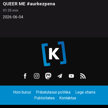
QUEER ME #aurkezpena
01:35 min
2026-06-04
Honi buruz
Pribatutasun politika
Lege oharra
Publizitatea
Kontaktua