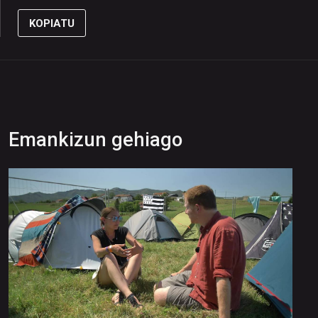
KOPIATU
Emankizun gehiago