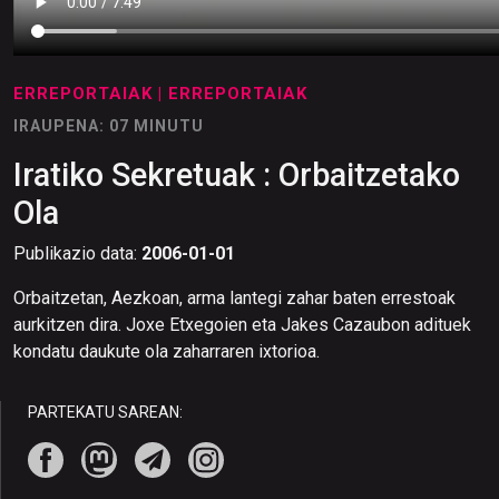
ERREPORTAIAK
| ERREPORTAIAK
IRAUPENA: 07 MINUTU
Iratiko Sekretuak : Orbaitzetako
Ola
Publikazio data:
2006-01-01
Orbaitzetan, Aezkoan, arma lantegi zahar baten errestoak
aurkitzen dira. Joxe Etxegoien eta Jakes Cazaubon adituek
kondatu daukute ola zaharraren ixtorioa.
PARTEKATU SAREAN: