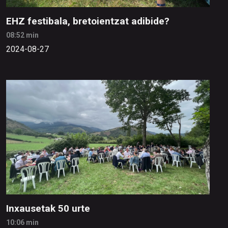
EHZ festibala, bretoientzat adibide?
08:52 min
2024-08-27
Inxausetak 50 urte
10:06 min