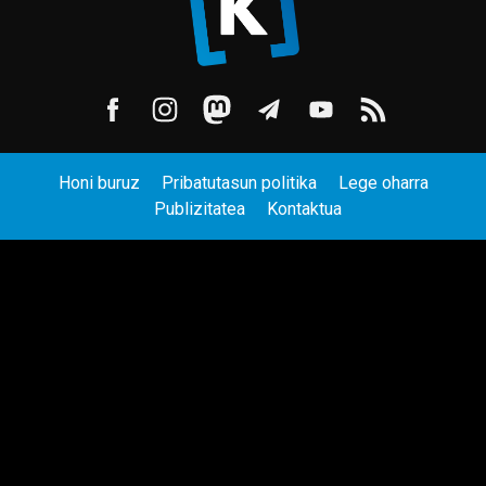
Honi buruz
Pribatutasun politika
Lege oharra
Publizitatea
Kontaktua