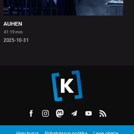
AUHEN
41:19 min
2025-10-31
Honi buruz
Pribatutasun politika
Lege oharra