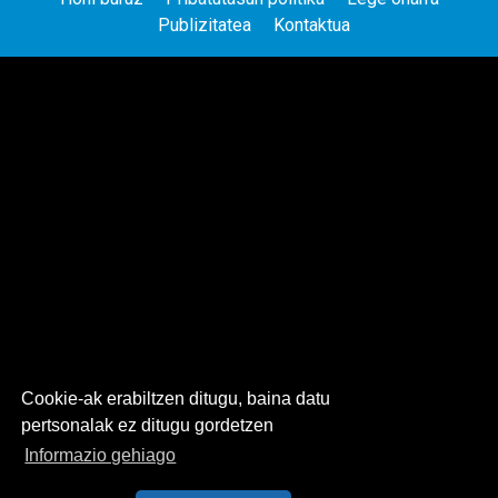
Publizitatea
Kontaktua
Cookie-ak erabiltzen ditugu, baina datu
pertsonalak ez ditugu gordetzen
Informazio gehiago