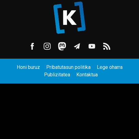
Honi buruz
Pribatutasun politika
Lege oharra
Publizitatea
Kontaktua