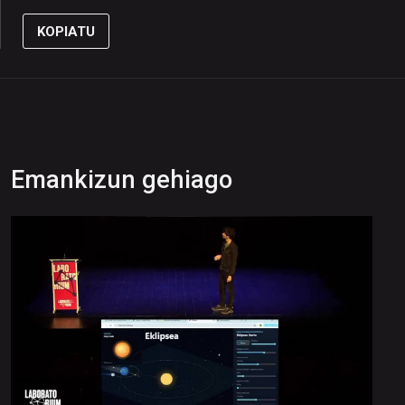
KOPIATU
Emankizun gehiago