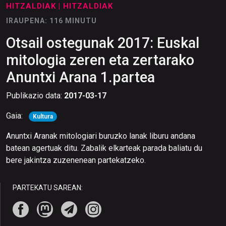
HITZALDIAK
| HITZALDIAK
IRAUPENA: 116 MINUTU
Otsail ostegunak 2017: Euskal
mitologia zeren eta zertarako
Anuntxi Arana 1.partea
Publikazio data:
2017-03-17
Gaia:
Kultura
Anuntxi Aranak mitologiari buruzko lanak liburu andana
batean agertuak ditu. Zabalik elkarteak parada baliatu du
bere jakintza zuzenenean partekatzeko.
PARTEKATU SAREAN: