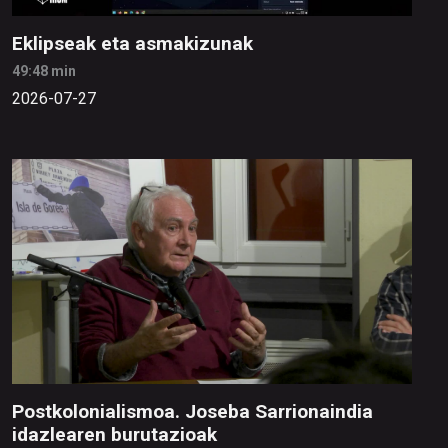
Eklipseak eta asmakizunak
49:48 min
2026-07-27
Postkolonialismoa. Joseba Sarrionaindia
idazlearen burutazioak