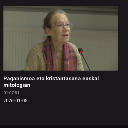
Paganismoa eta kristautasuna euskal
mitologian
01:07:51
2026-01-05