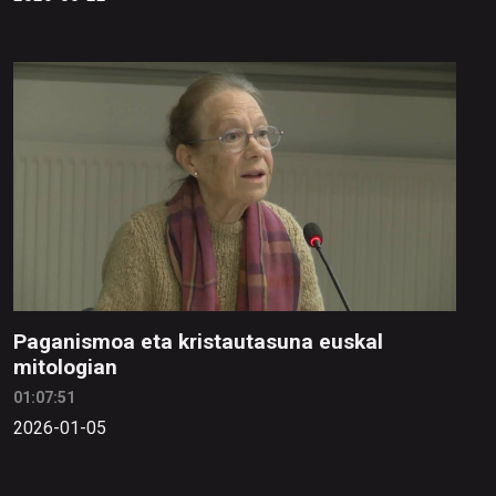
Paganismoa eta kristautasuna euskal
mitologian
01:07:51
2026-01-05