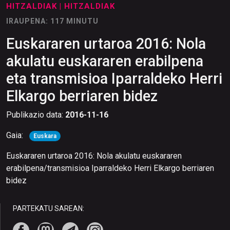
HITZALDIAK
| HITZALDIAK
IRAUPENA: 117 MINUTU
Euskararen urtaroa 2016: Nola
akulatu euskararen erabilpena
eta transmisioa Iparraldeko Herri
Elkargo berriaren bidez
Publikazio data:
2016-11-16
Gaia:
Euskara
Euskararen urtaroa 2016: Nola akulatu euskararen
erabilpena/transmisioa Iparraldeko Herri Elkargo berriaren
bidez
PARTEKATU SAREAN: