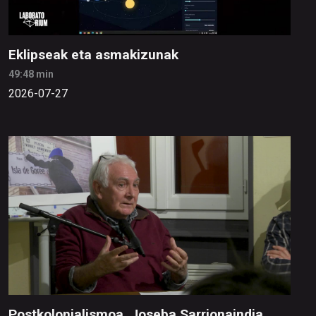
Eklipseak eta asmakizunak
49:48 min
2026-07-27
Postkolonialismoa. Joseba Sarrionaindia