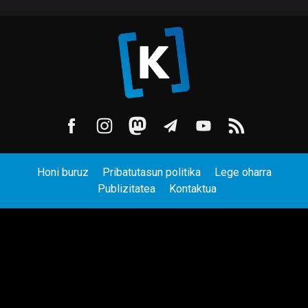
Honi buruz
Pribatutasun politika
Lege oharra
Publizitatea
Kontaktua