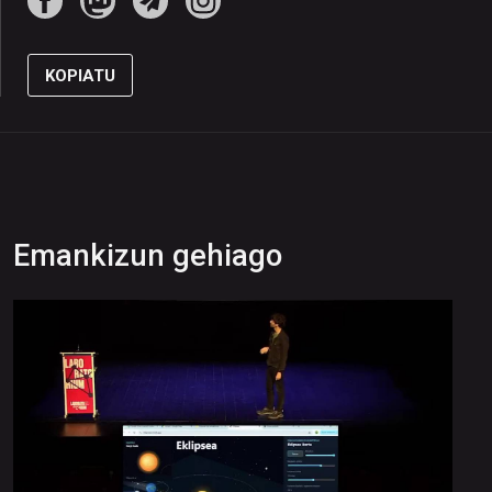
KOPIATU
Emankizun gehiago