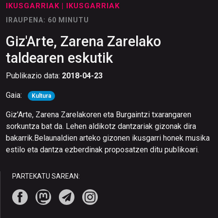
IKUSGARRIAK
| IKUSGARRIAK
IRAUPENA: 60 MINUTU
Giz'Arte, Zarena Zarelako
taldearen eskutik
Publikazio data:
2018-04-23
Gaia:
Kultura
Giz'Arte, Zarena Zarelakoren eta Burgaintzi txarangaren
sorkuntza bat da. Lehen aldikotz dantzariak gizonak dira
bakarrik.Belaunaldien arteko gizonen ikusgarri honek musika
estilo eta dantza ezberdinak proposatzen ditu publikoari.
PARTEKATU SAREAN: