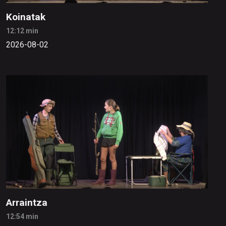
Koinatak
12:12 min
2026-08-02
Arraintza
12:54 min