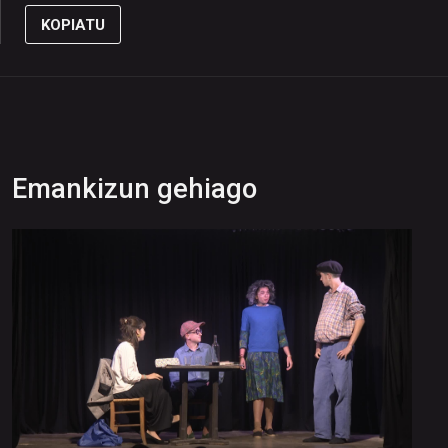
KOPIATU
Emankizun gehiago