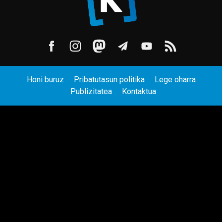
Honi buruz
Pribatutasun politika
Lege oharra
Publizitatea
Kontaktua