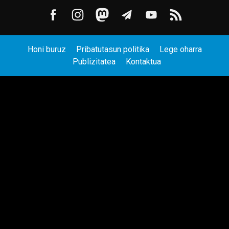
Honi buruz
Pribatutasun politika
Lege oharra
Publizitatea
Kontaktua