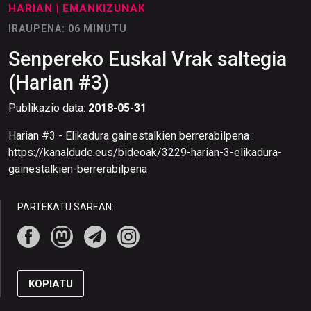
HARIAN
| EMANKIZUNAK
IRAUPENA: 06 MINUTU
Senpereko Euskal Vrak saltegia
(Harian #3)
Publikazio data:
2018-05-31
Harian #3 - Elikadura gainestalkien berrerabilpena :
https://kanaldude.eus/bideoak/3229-harian-3-elikadura-
gainestalkien-berrerabilpena
PARTEKATU SAREAN:
KOPIATU