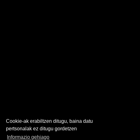
Cookie-ak erabiltzen ditugu, baina datu
pertsonalak ez ditugu gordetzen
Informazio gehiago