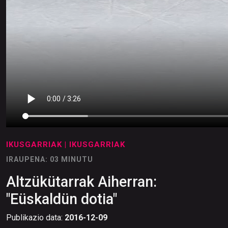
IKUSGARRIAK
| IKUSGARRIAK
IRAUPENA: 03 MINUTU
Altzükütarrak Aiherran:
"Eüskaldün dotia"
Publikazio data:
2016-12-09