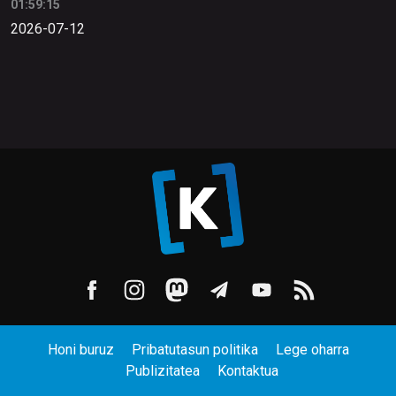
01:59:15
2026-07-12
Honi buruz
Pribatutasun politika
Lege oharra
Publizitatea
Kontaktua