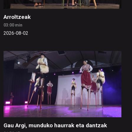
Arroltzeak
03:00 min
2026-08-02
Gau Argi, munduko haurrak eta dantzak