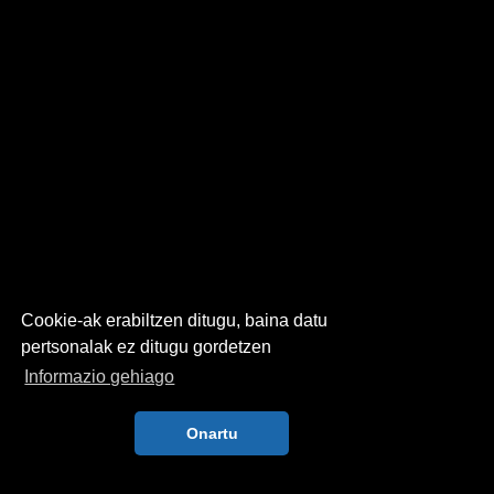
Cookie-ak erabiltzen ditugu, baina datu
pertsonalak ez ditugu gordetzen
Informazio gehiago
Onartu