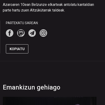
Azaroaren 10ean Belzunze elkarteak antolatu kantaldian
parte hartu zuen Altzükütarrak taldeak.
PARTEKATU SAREAN:
KOPIATU
Emankizun gehiago