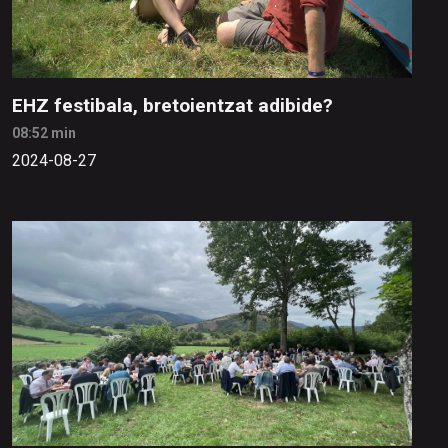
EHZ festibala, bretoientzat adibide?
08:52 min
2024-08-27