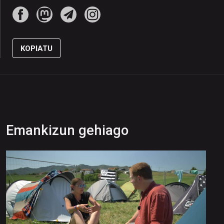
KOPIATU
Emankizun gehiago