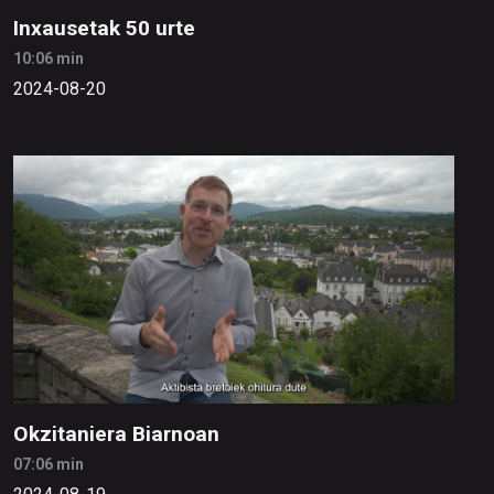
Inxausetak 50 urte
10:06 min
2024-08-20
Okzitaniera Biarnoan
07:06 min