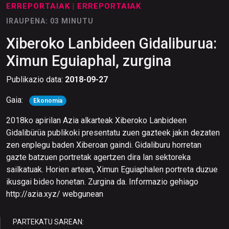
ERREPORTAIAK
| ERREPORTAIAK
IRAUPENA: 03 MINUTU
Xiberoko Lanbideen Gidaliburua:
Ximun Eguiaphal, zurgina
Publikazio data:
2018-09-27
Gaia:
Ekonomia
2018ko apirilan Azia alkarteak Xiberoko Lanbideen
Gidalibürüa publikoki presentatu zuen gazteek jakin dezaten
zen enplegu baden Xiberoan gaindi. Gidaliburu horretan
gazte batzuen portretak agertzen dira lan sektoreka
sailkatuak. Horien artean, Ximun Eguiaphalen portreta duzue
ikusgai bideo honetan. Zurgina da. Informazio gehiago
http://azia.xyz/ webgunean
PARTEKATU SAREAN: