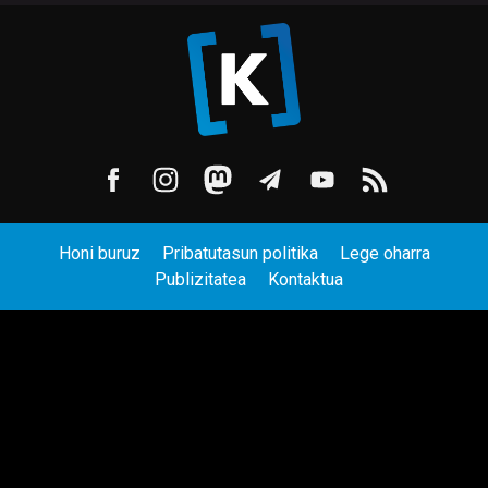
Honi buruz
Pribatutasun politika
Lege oharra
Publizitatea
Kontaktua