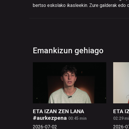
bertso eskolako ikasleekin. Zure galderak edo o
Emankizun gehiago
ETA IZAN ZEN LANA
ETA I
#aurkezpena
00:45 min
02:29 m
2026-07-02
2026-0