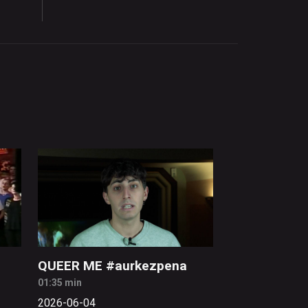
QUEER ME #aurkezpena
01:35 min
2026-06-04