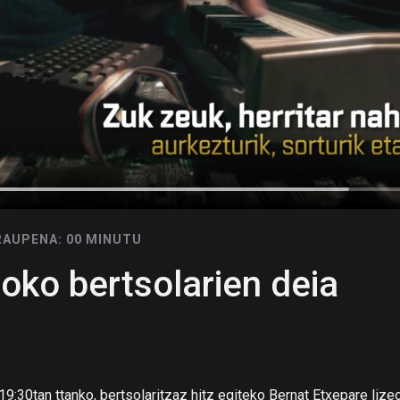
RAUPENA: 00 MINUTU
eoko bertsolarien deia
19:30tan ttanko, bertsolaritzaz hitz egiteko Bernat Etxepare lize