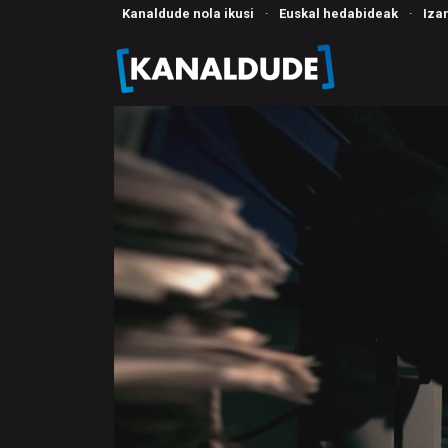
Kanaldude nola ikusi
·
Euskal hedabideak
·
Iza