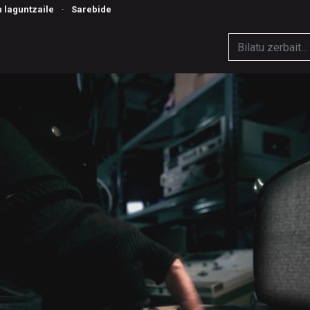
n laguntzaile
·
Sarebide