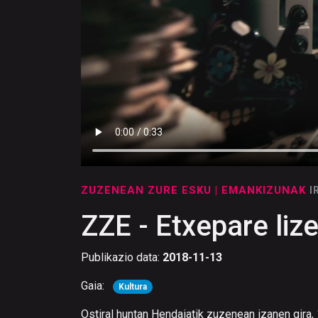
ZUZENEAN ZURE ESKU
| EMANKIZUNAK
I
ZZE - Etxepare liz
Publikazio data:
2018-11-13
Gaia:
Kultura
Ostiral huntan Hendaiatik zuzenean izanen gira, 