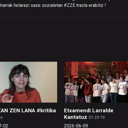
harrak helarazi saze sozialetan #ZZE traola erabiliz !
ZAN ZEN LANA #kritika
Etxamendi Larralde
Kantatuz
in
01:29:19
7-02
2026-06-09