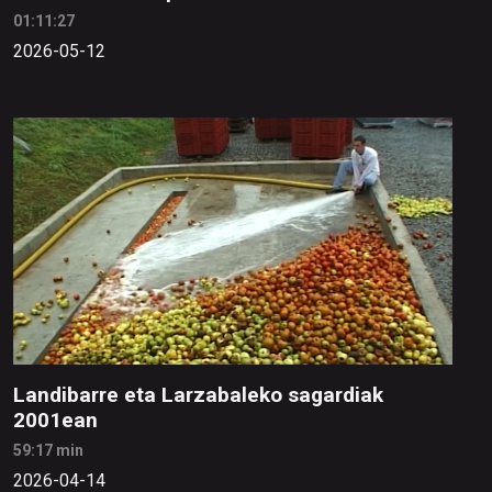
01:11:27
2026-05-12
Landibarre eta Larzabaleko sagardiak
2001ean
59:17 min
2026-04-14