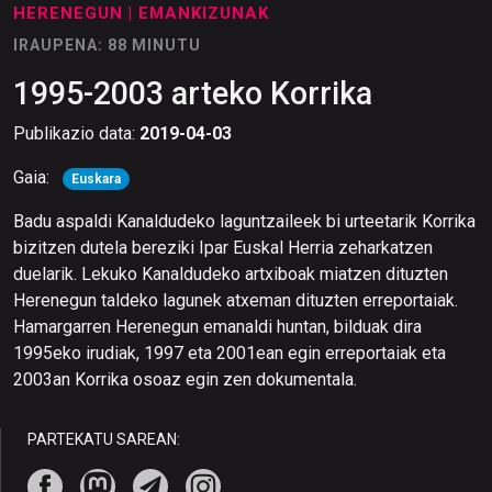
HERENEGUN
| EMANKIZUNAK
IRAUPENA: 88 MINUTU
1995-2003 arteko Korrika
Publikazio data:
2019-04-03
Gaia:
Euskara
Badu aspaldi Kanaldudeko laguntzaileek bi urteetarik Korrika
bizitzen dutela bereziki Ipar Euskal Herria zeharkatzen
duelarik. Lekuko Kanaldudeko artxiboak miatzen dituzten
Herenegun taldeko lagunek atxeman dituzten erreportaiak.
Hamargarren Herenegun emanaldi huntan, bilduak dira
1995eko irudiak, 1997 eta 2001ean egin erreportaiak eta
2003an Korrika osoaz egin zen dokumentala.
PARTEKATU SAREAN: