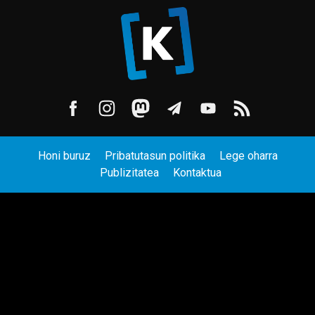
Honi buruz
Pribatutasun politika
Lege oharra
Publizitatea
Kontaktua