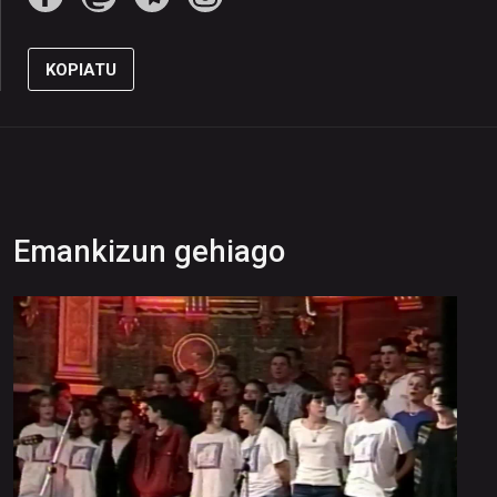
KOPIATU
Emankizun gehiago