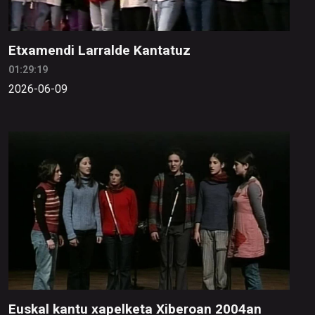
Etxamendi Larralde Kantatuz
01:29:19
2026-06-09
Euskal kantu xapelketa Xiberoan 2004an